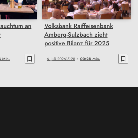
rauchtum an
Volksbank Raiffeisenbank
t
Amberg-Sulzbach zieht
positive Bilanz für 2025
bookmark_border
bookmark_border
 Min.
6. Juli 2026
15:28
00:28 Min.