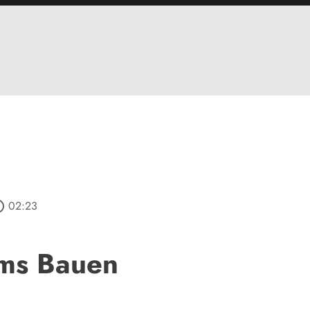
outline
02:23
ums Bauen