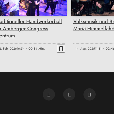
raditioneller Handwerkerball
Volksmusik und B
m Amberger Congress
Mariä Himmelfahr
entrum
bookmark_border
2. Feb. 2026
16:54
00:34 Min.
14. Aug. 2025
11:31
02:46