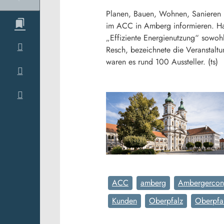
Planen, Bauen, Wohnen, Sanieren 
im ACC in Amberg informieren. Ha
„Effiziente Energienutzung“ sowoh
Resch, bezeichnete die Veranstaltu
waren es rund 100 Aussteller. (ts)
ACC
amberg
Ambergercon
Kunden
Oberpfalz
Oberpfa