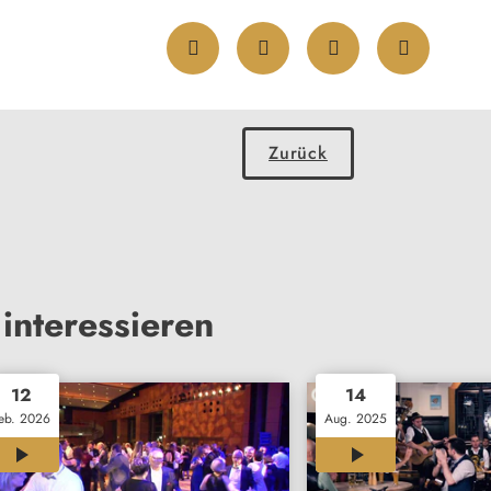
Zurück
interessieren
12
14
eb. 2026
Aug. 2025
00:34
02:46