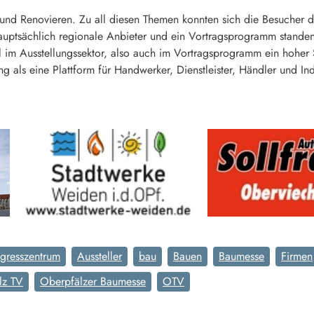
und Renovieren. Zu all diesen Themen konnten sich die Besuche
uptsächlich regionale Anbieter und ein Vortragsprogramm stand
l im Ausstellungssektor, also auch im Vortragsprogramm ein hoher 
ng als eine Plattform für Handwerker, Dienstleister, Händler und I
gresszentrum
Aussteller
bau
Bauen
Baumesse
Firmen
lz TV
Oberpfälzer Baumesse
OTV