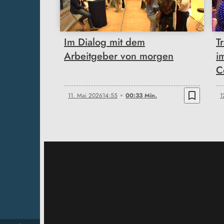
Im Dialog mit dem
T
Arbeitgeber von morgen
i
C
bookmark_border
11. Mai 2026
14:55
00:33 Min.
1