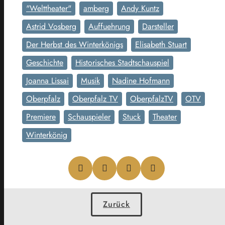
"Welttheater"
amberg
Andy Kuntz
Astrid Vosberg
Auffuehrung
Darsteller
Der Herbst des Winterkönigs
Elisabeth Stuart
Geschichte
Historisches Stadtschauspiel
Joanna Lissai
Musik
Nadine Hofmann
Oberpfalz
Oberpfalz TV
OberpfalzTV
OTV
Premiere
Schauspieler
Stuck
Theater
Winterkönig
Zurück