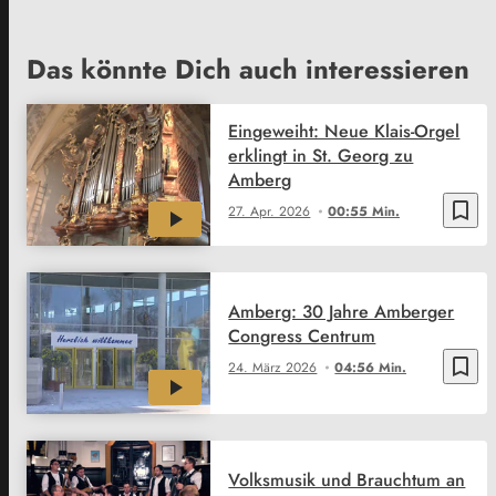
Das könnte Dich auch interessieren
Eingeweiht: Neue Klais-Orgel
erklingt in St. Georg zu
Amberg
bookmark_border
27. Apr. 2026
00:55 Min.
Amberg: 30 Jahre Amberger
Congress Centrum
bookmark_border
24. März 2026
04:56 Min.
Volksmusik und Brauchtum an