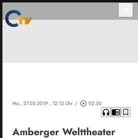
menu
Mo., 27.05.2019
, 12:13 Uhr
/
play_circle_outline
02:50
headphones
chrome_reader_mode
bookmark_border
Amberger Welttheater