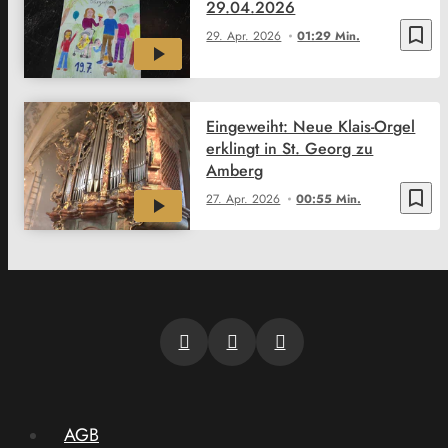
29.04.2026
bookmark_border
29. Apr. 2026
01:29 Min.
Eingeweiht: Neue Klais-Orgel
erklingt in St. Georg zu
Amberg
bookmark_border
27. Apr. 2026
00:55 Min.
AGB