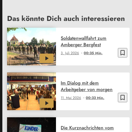
Das könnte Dich auch interessieren
Soldatenwallfahrt zum
Amberger Bergfest
bookmark_border
3. Juli 2026
00:35 Min.
Im Dialog mit dem
Arbeitgeber von morgen
bookmark_border
11. Mai 2026
00:33 Min.
Die Kurznachrichten vom