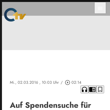
menu
Mi., 02.03.2016
, 10:03 Uhr
/
play_circle_outline
02:14
headphones
chrome_reader_mode
bookmark_border
Auf Spendensuche für