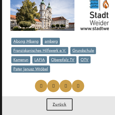
Abong Mbang
amberg
Franziskanisches Hilfswerk e.V.
Grundschule
Kamerun
LAFIA
Oberpfalz TV
OTV
Pater Janusz Wróbel
Zurück