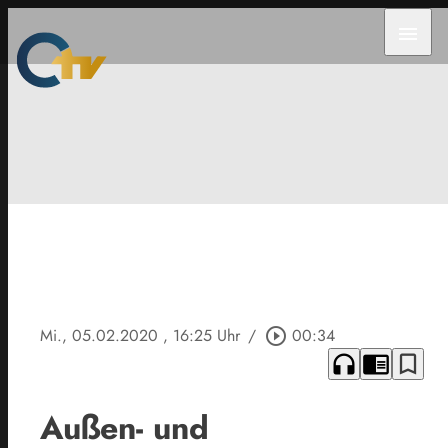
menu
Mi., 05.02.2020
, 16:25 Uhr
/
play_circle_outline
00:34
headphones
chrome_reader_mode
bookmark_border
Außen- und