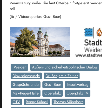
Veranstaltungsreihe, die laut Otterbein fortgesetzt werden
soll.
(tb / Videoreporter: Gustl Beer)
Weiden
Außen- und sicherheitspolitischer Dialog
Diskussionsrunde
Dr. Benjamin Zeitler
Gesprächsrunde
Gustl Beer
Impulsvortrag
Max-Reger-Halle
Oberpfalz
Oberpfalz TV
OTV
Ronny Kühnel
Thomas Silberhorn