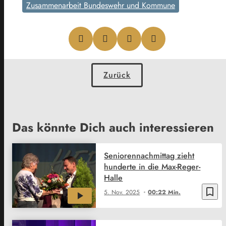
Zusammenarbeit Bundeswehr und Kommune
Zurück
Das könnte Dich auch interessieren
Seniorennachmittag zieht
hunderte in die Max-Reger-
Halle
bookmark_border
5. Nov. 2025
00:22 Min.