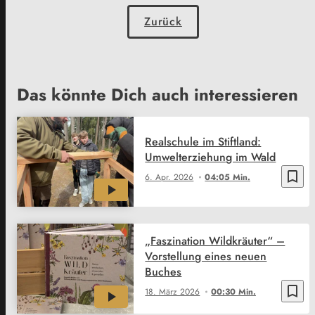
Zurück
Das könnte Dich auch interessieren
Realschule im Stiftland:
Umwelterziehung im Wald
bookmark_border
6. Apr. 2026
04:05 Min.
„Faszination Wildkräuter“ –
Vorstellung eines neuen
Buches
bookmark_border
18. März 2026
00:30 Min.