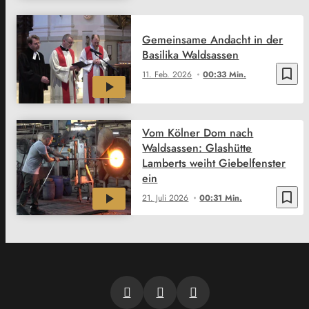
Gemeinsame Andacht in der
Basilika Waldsassen
bookmark_border
11. Feb. 2026
00:33 Min.
Vom Kölner Dom nach
Waldsassen: Glashütte
Lamberts weiht Giebelfenster
ein
bookmark_border
21. Juli 2026
00:31 Min.