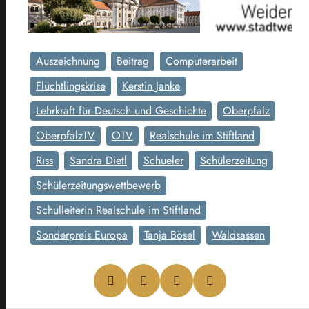
Auszeichnung
Beitrag
Computerarbeit
Flüchtlingskrise
Kerstin Janke
Lehrkraft für Deutsch und Geschichte
Oberpfalz
OberpfalzTV
OTV
Realschule im Stiftland
Riss
Sandra Dietl
Schueler
Schülerzeitung
Schülerzeitungswettbewerb
Schulleiterin Realschule im Stiftland
Sonderpreis Europa
Tanja Bösel
Waldsassen