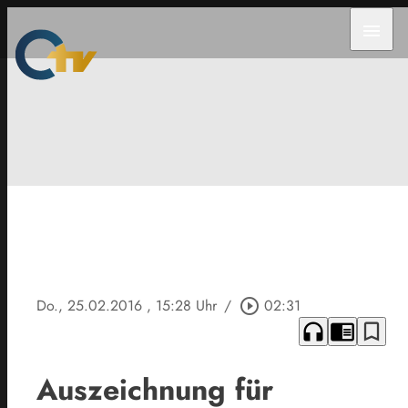
menu
Do., 25.02.2016
, 15:28 Uhr
/
play_circle_outline
02:31
headphones
chrome_reader_mode
bookmark_border
Auszeichnung für