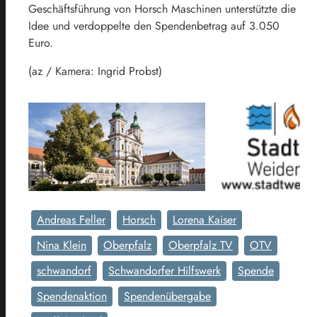
Geschäftsführung von Horsch Maschinen unterstützte die
Idee und verdoppelte den Spendenbetrag auf 3.050
Euro.
(az / Kamera: Ingrid Probst)
Andreas Feller
Horsch
Lorena Kaiser
Nina Klein
Oberpfalz
Oberpfalz TV
OTV
schwandorf
Schwandorfer Hilfswerk
Spende
Spendenaktion
Spendenübergabe