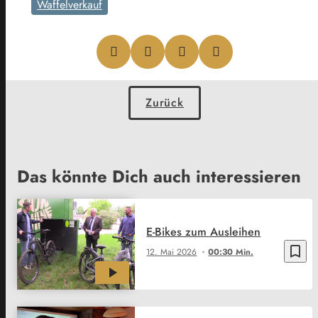
Waffelverkauf
Zurück
Das könnte Dich auch interessieren
E-Bikes zum Ausleihen
bookmark_border
12. Mai 2026
00:30 Min.