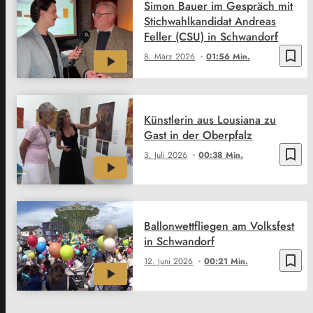
Simon Bauer im Gespräch mit
Stichwahlkandidat Andreas
Feller (CSU) in Schwandorf
bookmark_border
8. März 2026
01:56 Min.
Künstlerin aus Lousiana zu
Gast in der Oberpfalz
bookmark_border
3. Juli 2026
00:38 Min.
Ballonwettfliegen am Volksfest
in Schwandorf
bookmark_border
12. Juni 2026
00:21 Min.