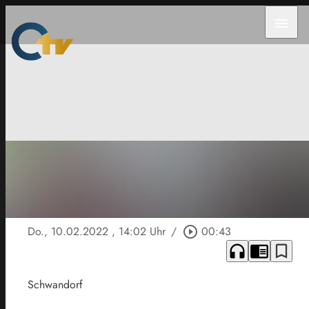
menu
Do., 10.02.2022
, 14:02 Uhr
/
play_circle_outline
00:43
headphones
chrome_reader_mode
bookmark_border
Schwandorf