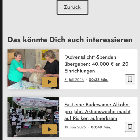
Zurück
Das könnte Dich auch interessieren
"Adventslicht"-Spenden
übergeben: 40.000 € an 20
Einrichtungen
bookmark_border
3. Juli 2026
00:33 Min.
Fast eine Badewanne Alkohol
pro Jahr: Aktionswoche macht
auf Risiken aufmerksam
bookmark_border
19. Juni 2026
00:49 Min.