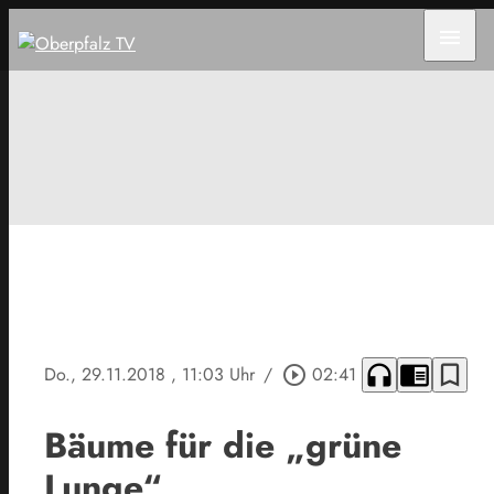
menu
headphones
chrome_reader_mode
bookmark_border
Do., 29.11.2018
, 11:03 Uhr
/
play_circle_outline
02:41
Bäume für die „grüne
Lunge“