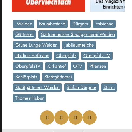
Weiden
Baumbestand
Dürgner
Fabienne
Gärtnerei
Gärtnermeister Stadtgärtnerei Weiden
Grüne Lunge Weiden
Jubiläumseiche
Nadine Hofmann
Oberpfalz
Oberpfalz TV
OberpfalzTV
Orkantief
OTV
Pflanzen
Schlörplatz
Stadtgärtnerei
Stadtgärtnerei Weiden
Stefan Dürgner
Sturm
Thomas Huber