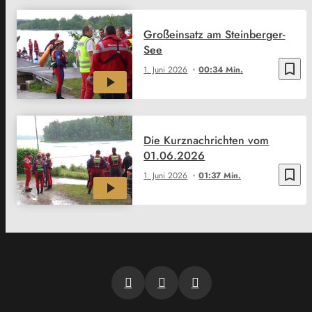
Großeinsatz am Steinberger-
See
bookmark_border
1. Juni 2026
00:34 Min.
Die Kurznachrichten vom
01.06.2026
bookmark_border
1. Juni 2026
01:37 Min.