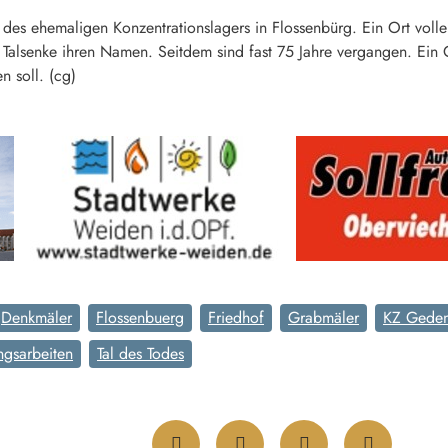
 des ehemaligen Konzentrationslagers in Flossenbürg. Ein Ort voll
e Talsenke ihren Namen. Seitdem sind fast 75 Jahre vergangen. Ein 
n soll. (cg)
Denkmäler
Flossenbuerg
Friedhof
Grabmäler
KZ Geden
ngsarbeiten
Tal des Todes