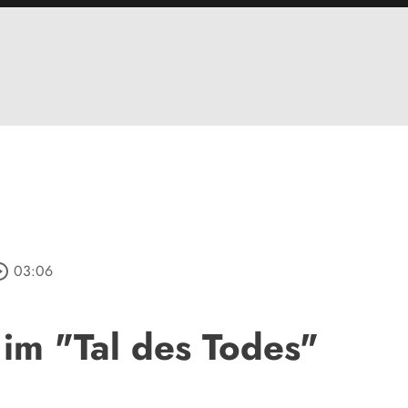
e_outline
03:06
im "Tal des Todes"