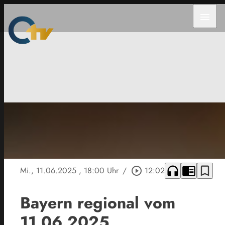
menu
headphones
chrome_reader_mode
bookmark_border
Mi., 11.06.2025
, 18:00 Uhr
/
play_circle_outline
12:02
Bayern regional vom
11.06.2025