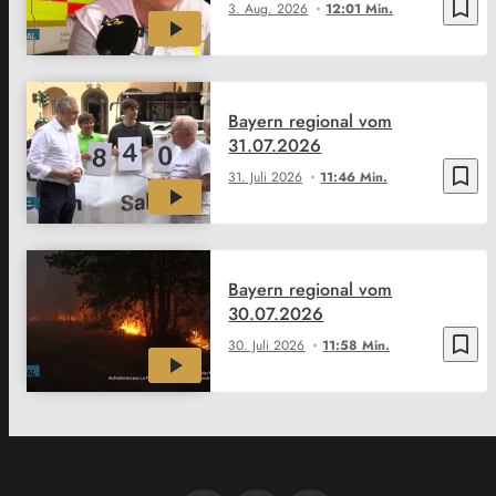
bookmark_border
3. Aug. 2026
12:01 Min.
Bayern regional vom
31.07.2026
bookmark_border
31. Juli 2026
11:46 Min.
Bayern regional vom
30.07.2026
bookmark_border
30. Juli 2026
11:58 Min.