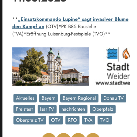
**
„Einsatzkommando Lupine“ sagt invasiver Blume
den Kampf an
(OTV)*PK B85 Baustelle
(TVA)*Eröffnung Luisenburg-Festspiele (TVO)**
Aktuelles
Bayern
Bayern Regional
Donau TV
Freistaat
Isar TV
nachrichten
Oberpfalz
Oberpfalz TV
OTV
RFO
TVA
TVO