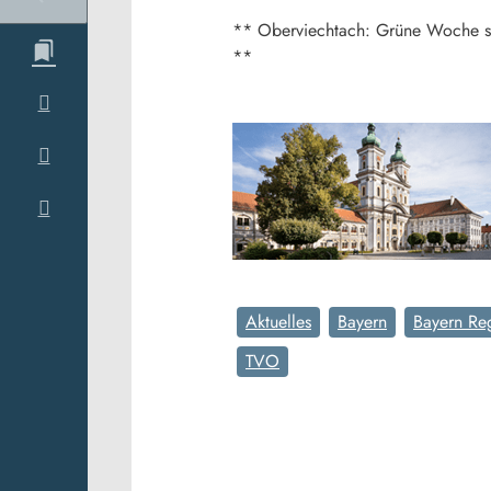
** Oberviechtach: Grüne Woche sta
**
Aktuelles
Bayern
Bayern Re
TVO