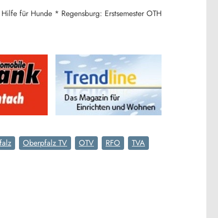
e Hilfe für Hunde * Regensburg: Erstsemester OTH
falz
Oberpfalz TV
OTV
RFO
TVA