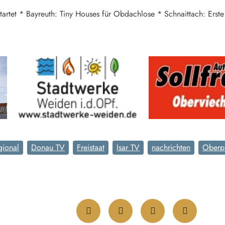
rtet * Bayreuth: Tiny Houses für Obdachlose * Schnaittach: Erst
gional
Donau TV
Freistaat
Isar TV
nachrichten
Oberp