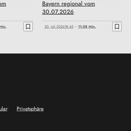
vom
Bayern regional vom
30.07.2026
bookmark_border
bookmark_border
Min.
30. Juli 2026
18:45
11:58 Min.
ular
Privatsphäre