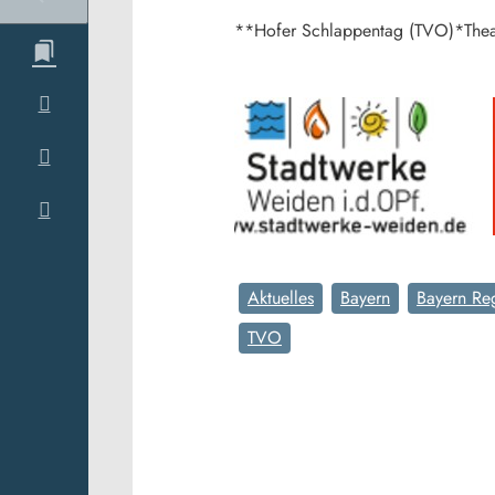
**Hofer Schlappentag (TVO)*Theat
Aktuelles
Bayern
Bayern Re
TVO