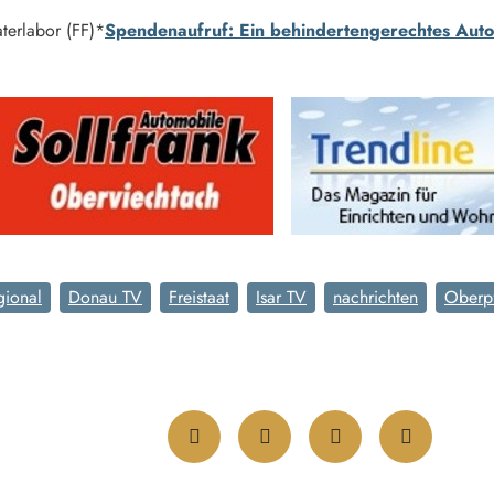
erlabor (FF)*
Spendenaufruf: Ein behindertengerechtes Auto
gional
Donau TV
Freistaat
Isar TV
nachrichten
Oberp