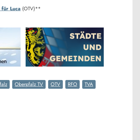
 für Luca
(OTV)**
falz
Oberpfalz TV
OTV
RFO
TVA