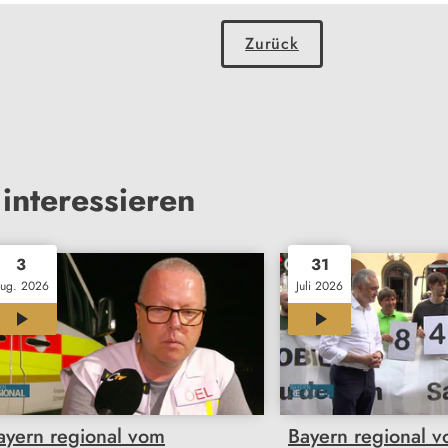
Zurück
interessieren
3
31
ug. 2026
Juli 2026
12:01
11:46
ayern regional vom
Bayern regional 