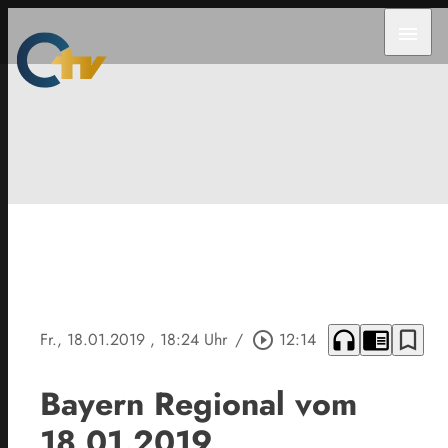
menu
headphones
chrome_reader_mode
bookmark_border
Fr., 18.01.2019
, 18:24 Uhr
/
play_circle_outline
12:14
Bayern Regional vom
18.01.2019