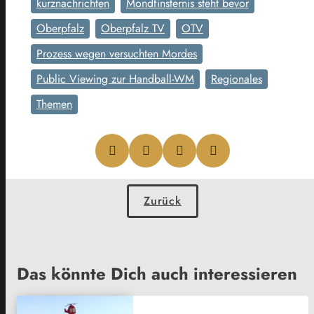
kurznachrichten
Mondfinsternis steht bevor
Oberpfalz
Oberpfalz TV
OTV
Prozess wegen versuchten Mordes
Public Viewing zur Handball-WM
Regionales
Themen
Zurück
Das könnte Dich auch interessieren