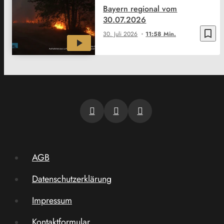
Bayern regional vom
30.07.2026
bookmark_border
30. Juli 2026
11:58 Min.
AGB
Datenschutzerklärung
Impressum
Kontaktformular