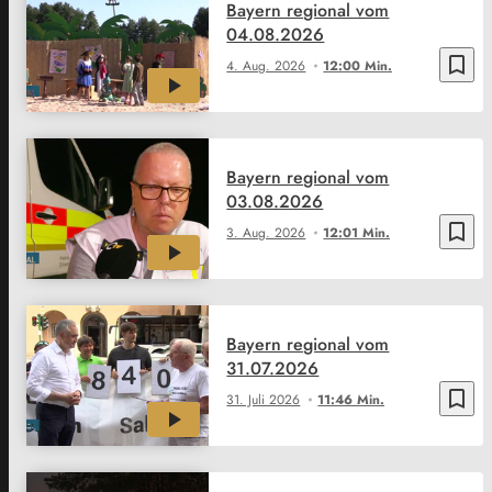
Bayern regional vom
04.08.2026
bookmark_border
4. Aug. 2026
12:00 Min.
Bayern regional vom
03.08.2026
bookmark_border
3. Aug. 2026
12:01 Min.
Bayern regional vom
31.07.2026
bookmark_border
31. Juli 2026
11:46 Min.