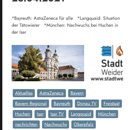
*Bayreuth: AstraZeneca für alle *Langquaid: Situation
der Tätowierer *München: Nachwuchs bei Huchen in
der Isar
Aktuelles
AstraZeneca
Bayern
Bayern Regional
Bayreuth
Donau TV
Freistaat
Huchen
Isar
Isar TV
Langquaid
München
nachrichten
Nachwuchs
Oberpfalz