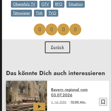
Oberpfalz TV
OTV
RFO
Situation
Tätowierer
TVA
TVO
Zurück
Das könnte Dich auch interessieren
Bayern regional vom
03.07.2026
bookmark_border
3. Juli 2026
12:00 Min.