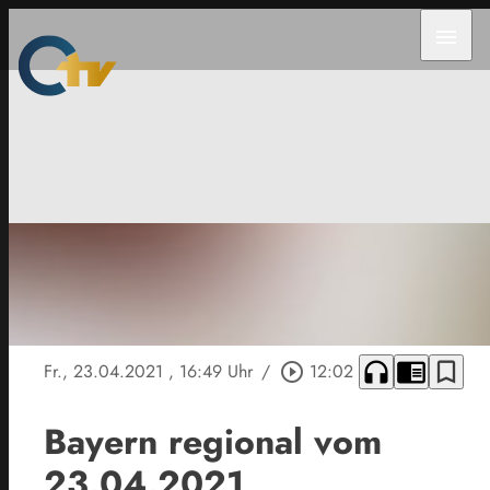
menu
headphones
chrome_reader_mode
bookmark_border
Fr., 23.04.2021
, 16:49 Uhr
/
play_circle_outline
12:02
Bayern regional vom
23.04.2021