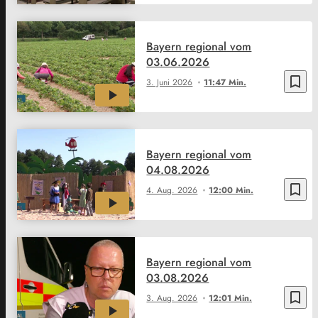
Bayern regional vom
03.06.2026
bookmark_border
3. Juni 2026
11:47 Min.
Bayern regional vom
04.08.2026
bookmark_border
4. Aug. 2026
12:00 Min.
Bayern regional vom
03.08.2026
bookmark_border
3. Aug. 2026
12:01 Min.