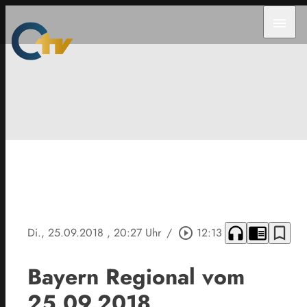
menu
headphones
chrome_reader_mode
bookmark_border
Di., 25.09.2018
, 20:27 Uhr
/
play_circle_outline
12:13
Bayern Regional vom
25.09.2018