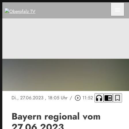
menu
headphones
chrome_reader_mode
bookmark_border
Di., 27.06.2023
, 18:05 Uhr
/
play_circle_outline
11:52
Bayern regional vom
27.06.2023