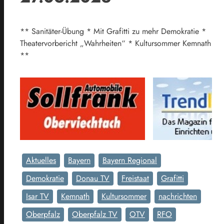
** Sanitäter-Übung * Mit Grafitti zu mehr Demokratie *
Theatervorbericht „Wahrheiten“ * Kultursommer Kemnath
**
Aktuelles
Bayern
Bayern Regional
Demokratie
Donau TV
Freistaat
Grafitti
Isar TV
Kemnath
Kultursommer
nachrichten
Oberpfalz
Oberpfalz TV
OTV
RFO