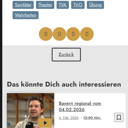
Sanitäter
Theater
TVA
TVO
Übung
Wahrheiten
Zurück
Das könnte Dich auch interessieren
Bayern regional vom
04.02.2026
bookmark_border
4. Feb. 2026
12:00 Min.