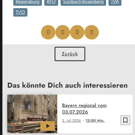
Regensburg
RFO
Sulzbach-Rosenberg
TVA
TVO
Zurück
Das könnte Dich auch interessieren
Bayern regional vom
03.07.2026
bookmark_border
3. Juli 2026
12:00 Min.