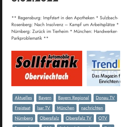
** Regensburg: Impfstart in den Apotheken * Sulzbach-
Rosenberg: Nach Insolvenz – Kampf um Arbeitsplätze *
Nürnberg: Zurück im Tierheim * München: Handwerker-
Parkproblematik **
Aktuelles
Bayern
Bayern Regional
Donau TV
Freistaat
Isar TV
München
nachrichten
Nürnberg
Oberpfalz
Oberpfalz TV
OTV