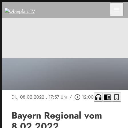
menu
headphones
chrome_reader_mode
bookmark_border
Di., 08.02.2022
, 17:57 Uhr
/
play_circle_outline
12:00
Bayern Regional vom
8.02.2022