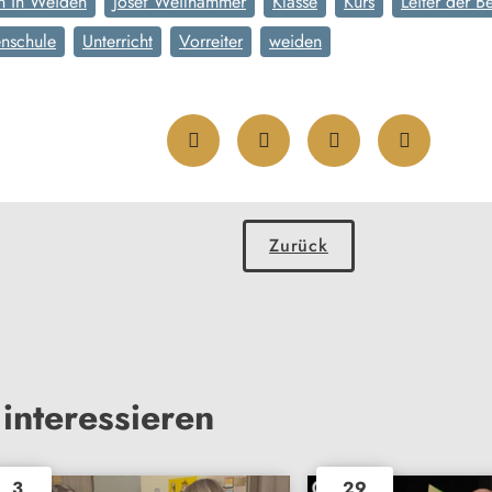
n in Weiden
Josef Weilhammer
Klasse
Kurs
Leiter der 
nschule
Unterricht
Vorreiter
weiden
Zurück
interessieren
3
29