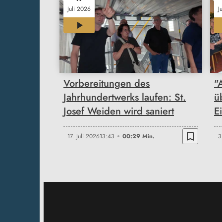
Juli 2026
J
00:29
Vorbereitungen des
"
Jahrhundertwerks laufen: St.
ü
Josef Weiden wird saniert
E
bookmark_border
17. Juli 2026
13:43
00:29 Min.
3