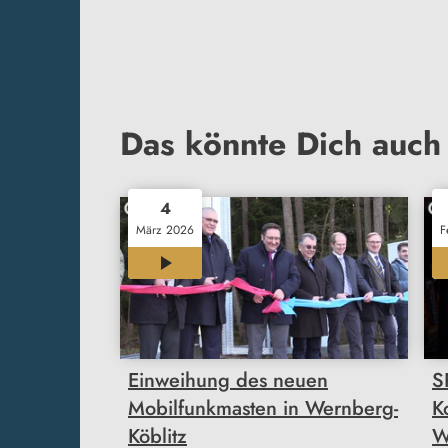
Das könnte Dich auch 
4
März 2026
F
00:27
Einweihung des neuen
S
Mobilfunkmasten in Wernberg-
K
Köblitz
W