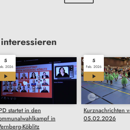
interessieren
5
5
eb. 2026
Feb. 2026
00:33
02:08
PD startet in den
Kurznachrichten 
ommunalwahlkampf in
05.02.2026
ernberg-Köblitz