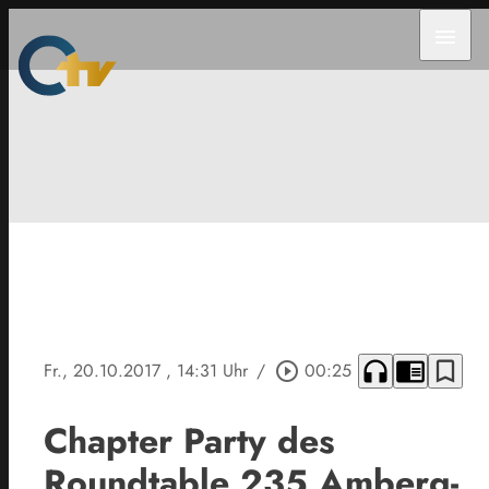
menu
headphones
chrome_reader_mode
bookmark_border
Fr., 20.10.2017
, 14:31 Uhr
/
play_circle_outline
00:25
Chapter Party des
Roundtable 235 Amberg-