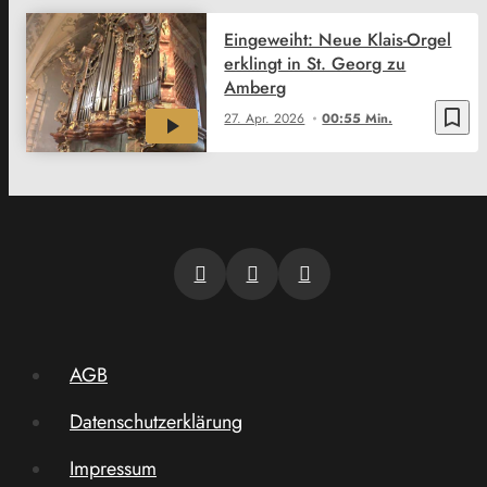
Eingeweiht: Neue Klais-Orgel
erklingt in St. Georg zu
Amberg
bookmark_border
27. Apr. 2026
00:55 Min.
AGB
Datenschutzerklärung
Impressum