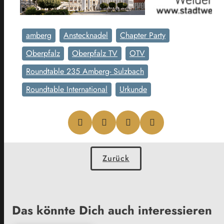
amberg
Anstecknadel
Chapter Party
Oberpfalz
Oberpfalz TV
OTV
Roundtable 235 Amberg- Sulzbach
Roundtable International
Urkunde
Zurück
Das könnte Dich auch interessieren