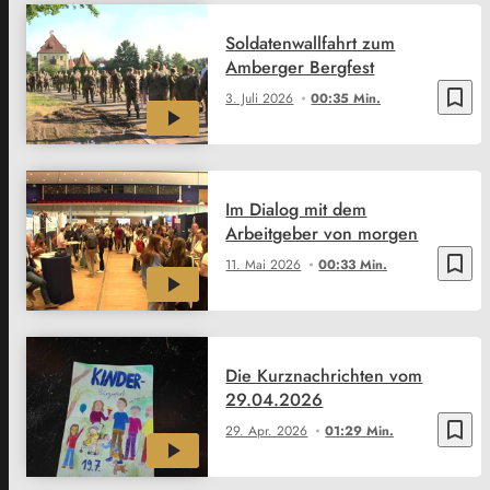
Soldatenwallfahrt zum
Amberger Bergfest
bookmark_border
3. Juli 2026
00:35 Min.
Im Dialog mit dem
Arbeitgeber von morgen
bookmark_border
11. Mai 2026
00:33 Min.
Die Kurznachrichten vom
29.04.2026
bookmark_border
29. Apr. 2026
01:29 Min.