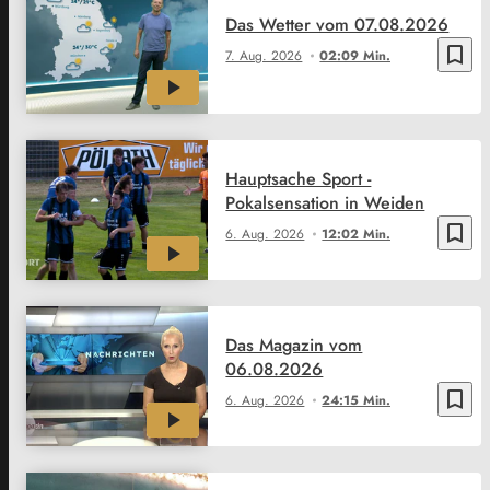
Das Wetter vom 07.08.2026
bookmark_border
7. Aug. 2026
02:09 Min.
Hauptsache Sport -
Pokalsensation in Weiden
bookmark_border
6. Aug. 2026
12:02 Min.
Das Magazin vom
06.08.2026
bookmark_border
6. Aug. 2026
24:15 Min.