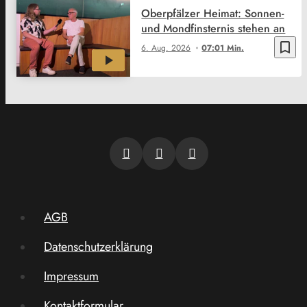
Oberpfälzer Heimat: Sonnen-
und Mondfinsternis stehen an
bookmark_border
6. Aug. 2026
07:01 Min.
AGB
Datenschutzerklärung
Impressum
Kontaktformular