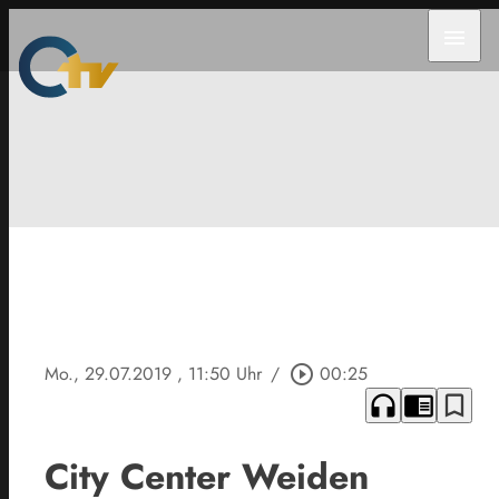
menu
Mo., 29.07.2019
, 11:50 Uhr
/
play_circle_outline
00:25
headphones
chrome_reader_mode
bookmark_border
City Center Weiden