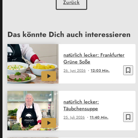
Zurück
Das könnte Dich auch interessieren
natürlich lecker: Frankfurter
Grüne Soße
bookmark_border
26. Juni 2026
12:03 Min.
natürlich lecker:
Täubchensuppe
bookmark_border
25. Juli 2026
11:40 Min.