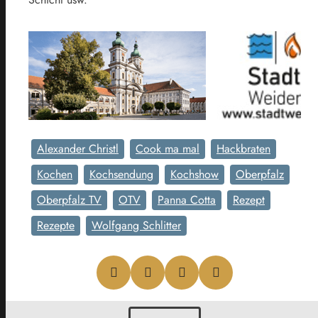
Alexander Christl
Cook ma mal
Hackbraten
Kochen
Kochsendung
Kochshow
Oberpfalz
Oberpfalz TV
OTV
Panna Cotta
Rezept
Rezepte
Wolfgang Schlitter