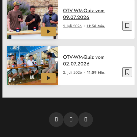
OTV-WM-Quiz vom
09.07.2026
bookmark_border
9. Juli 2026
11:56 Min.
OTV-WM-Quiz vom
02.07.2026
bookmark_border
2. Juli 2026
11:59 Min.