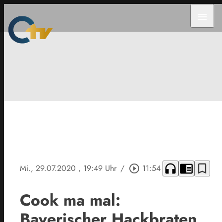
menu
headphones
chrome_reader_mode
bookmark_border
Mi., 29.07.2020
, 19:49 Uhr
/
play_circle_outline
11:54
Cook ma mal:
Bayerischer Hackbraten