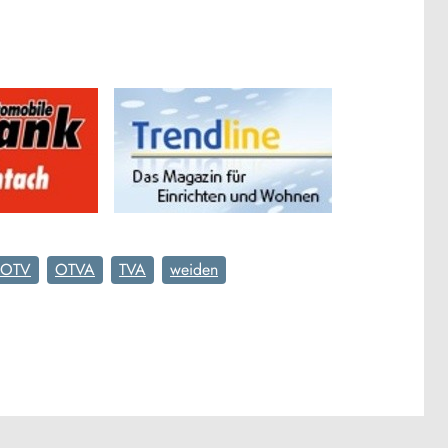
OTV
OTVA
TVA
weiden