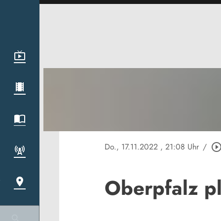
Do., 17.11.2022
, 21:08 Uhr
/
play_circle_outl
Oberpfalz p