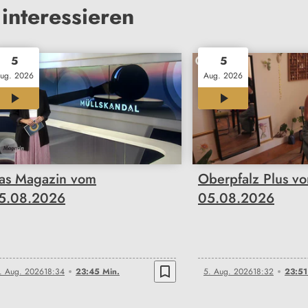
interessieren
5
5
ug. 2026
Aug. 2026
23:45
23:51
as Magazin vom
Oberpfalz Plus v
5.08.2026
05.08.2026
bookmark_border
. Aug. 2026
18:34
23:45 Min.
5. Aug. 2026
18:32
23:51