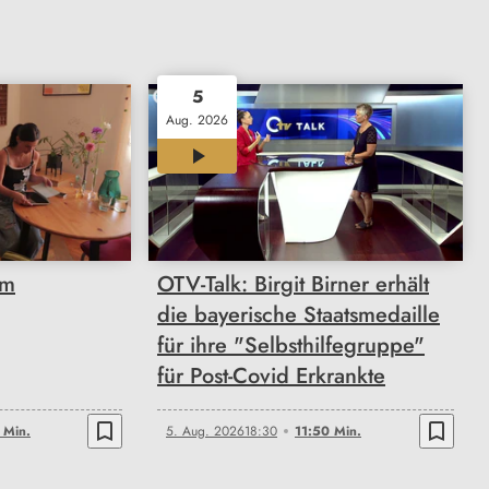
5
Aug. 2026
11:50
om
OTV-Talk: Birgit Birner erhält
die bayerische Staatsmedaille
für ihre "Selbsthilfegruppe"
für Post-Covid Erkrankte
bookmark_border
bookmark_border
 Min.
5. Aug. 2026
18:30
11:50 Min.