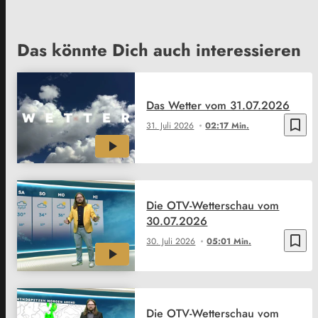
Das könnte Dich auch interessieren
Das Wetter vom 31.07.2026
bookmark_border
31. Juli 2026
02:17 Min.
Die OTV-Wetterschau vom
30.07.2026
bookmark_border
30. Juli 2026
05:01 Min.
Die OTV-Wetterschau vom