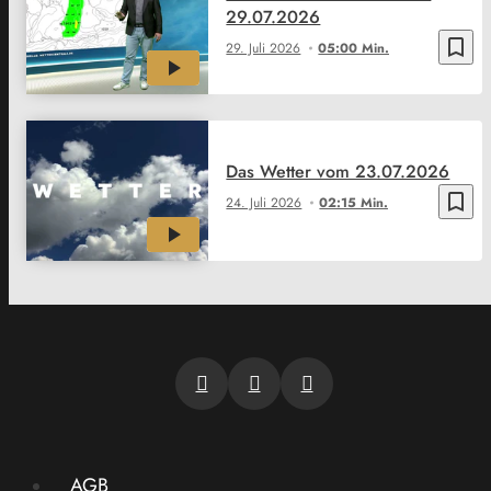
29.07.2026
bookmark_border
29. Juli 2026
05:00 Min.
Das Wetter vom 23.07.2026
bookmark_border
24. Juli 2026
02:15 Min.
AGB