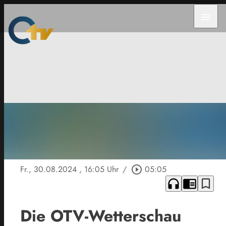
menu
Fr., 30.08.2024
, 16:05 Uhr
/
play_circle_outline
05:05
headphones
chrome_reader_mode
bookmark_border
Die OTV-Wetterschau