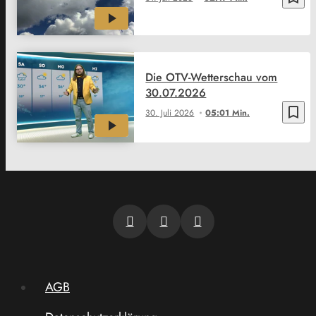
Die OTV-Wetterschau vom
30.07.2026
bookmark_border
30. Juli 2026
05:01 Min.
AGB