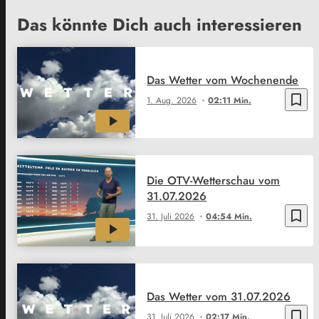
Das könnte Dich auch interessieren
Das Wetter vom Wochenende
bookmark_border
1. Aug. 2026
02:11 Min.
Die OTV-Wetterschau vom
31.07.2026
bookmark_border
31. Juli 2026
04:54 Min.
Das Wetter vom 31.07.2026
bookmark_border
31. Juli 2026
02:17 Min.