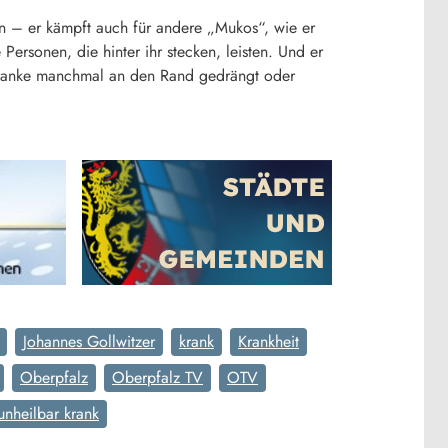
en – er kämpft auch für andere „Mukos“, wie er
Personen, die hinter ihr stecken, leisten. Und er
ar Kranke manchmal an den Rand gedrängt oder
Johannes Gollwitzer
krank
Krankheit
Oberpfalz
Oberpfalz TV
OTV
unheilbar krank