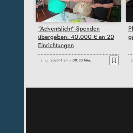
00:33
"Adventslicht"-Spenden
P
übergeben: 40.000 € an 20
g
Einrichtungen
bookmark_border
3. Juli 2026
14:24
00:33 Min.
2