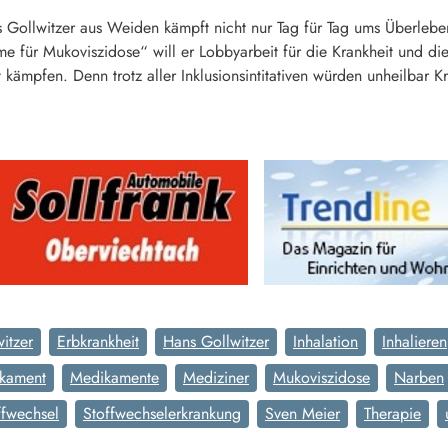
s Gollwitzer aus Weiden kämpft nicht nur Tag für Tag ums Überleb
e für Mukoviszidose“ will er Lobbyarbeit für die Krankheit und die 
ät kämpfen. Denn trotz aller Inklusionsintitativen würden unheilb
itzer
Erbkrankheit
Hans Gollwitzer
Inhalation
Inhalieren
kament
Medikamente
Mediziner
Mukoviszidose
Narben
ffwechsel
Stoffwechselerkrankung
Sven Meier
Therapie