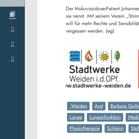
Der Mukoviszidose-Patient Johanne
sie nennt. Mit seinem Verein „Stimm
will für mehr Rechte und Sensiblit
vergessen werden. (eg)
Weiden
Arzt
Barbara Gollw
Lunge
Lungenfunktion
Medi
Physiotherapie
Schleim
Sto