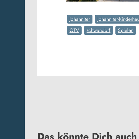
Johanniter
Johanniter-Kinderha
OTV
schwandorf
Spielen
Das könnte Dich auch 