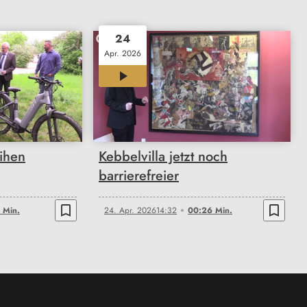
24
Apr. 2026
00:26
ihen
Kebbelvilla jetzt noch
barrierefreier
bookmark_border
bookmark_border
 Min.
24. Apr. 2026
14:32
00:26 Min.