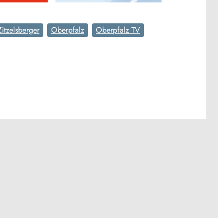
itzelsberger
Oberpfalz
Oberpfalz TV