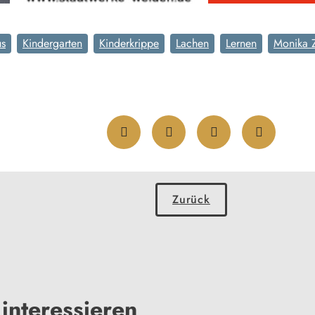
us
Kindergarten
Kinderkrippe
Lachen
Lernen
Monika Z
Zurück
interessieren