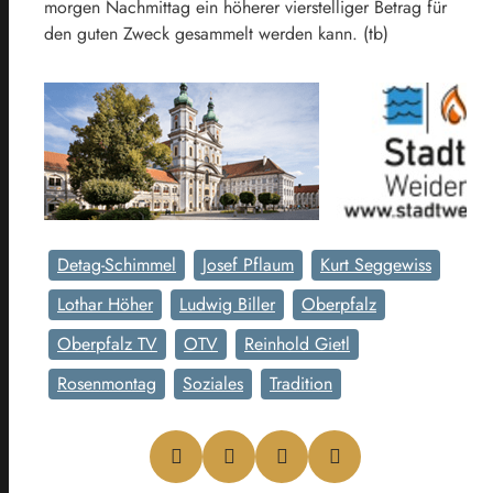
morgen Nachmittag ein höherer vierstelliger Betrag für
den guten Zweck gesammelt werden kann. (tb)
Detag-Schimmel
Josef Pflaum
Kurt Seggewiss
Lothar Höher
Ludwig Biller
Oberpfalz
Oberpfalz TV
OTV
Reinhold Gietl
Rosenmontag
Soziales
Tradition