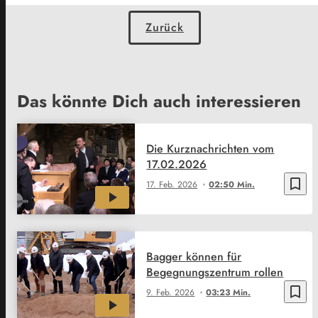
Zurück
Das könnte Dich auch interessieren
Die Kurznachrichten vom
17.02.2026
bookmark_border
17. Feb. 2026
02:50 Min.
Bagger können für
Begegnungszentrum rollen
bookmark_border
9. Feb. 2026
03:23 Min.