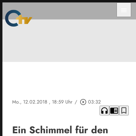
menu
Mo., 12.02.2018
, 18:59 Uhr
/
play_circle_outline
03:32
headphones
chrome_reader_mode
bookmark_border
Ein Schimmel für den