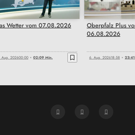
as Wetter vom 07.08.2026
Oberpfalz Plus v
06.08.2026
bookmark_border
. Aug. 2026
00:00
02:09 Min.
6. Aug. 2026
18:58
23:41