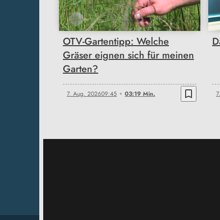
OTV-Gartentipp: Welche
D
Gräser eignen sich für meinen
Garten?
bookmark_border
7. Aug. 2026
09:45
03:19 Min.
7