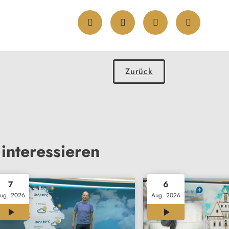
Zurück
interessieren
7
6
ug. 2026
Aug. 2026
02:09
23:41