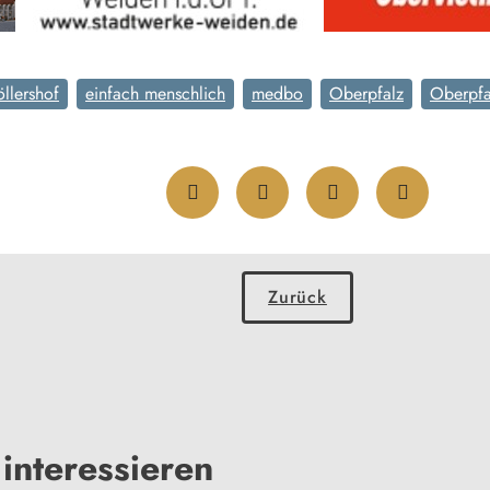
llershof
einfach menschlich
medbo
Oberpfalz
Oberpfa
Zurück
interessieren