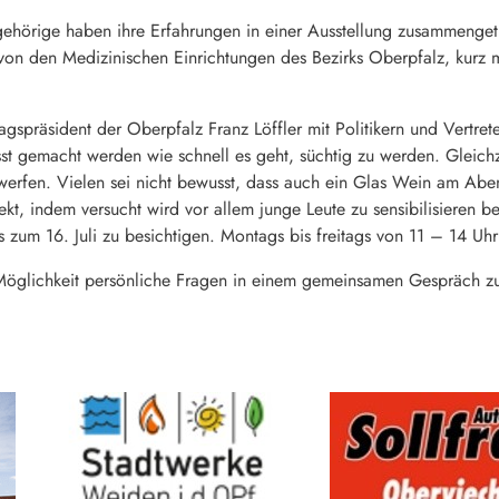
hörige haben ihre Erfahrungen in einer Ausstellung zusammengetra
t von den Medizinischen Einrichtungen des Bezirks Oberpfalz, kurz
gspräsident der Oberpfalz Franz Löffler mit Politikern und Vertret
st gemacht werden wie schnell es geht, süchtig zu werden. Gleichze
werfen. Vielen sei nicht bewusst, dass auch ein Glas Wein am Aben
kt, indem versucht wird vor allem junge Leute zu sensibilisieren bev
is zum 16. Juli zu besichtigen. Montags bis freitags von 11 – 14
öglichkeit persönliche Fragen in einem gemeinsamen Gespräch zu klä