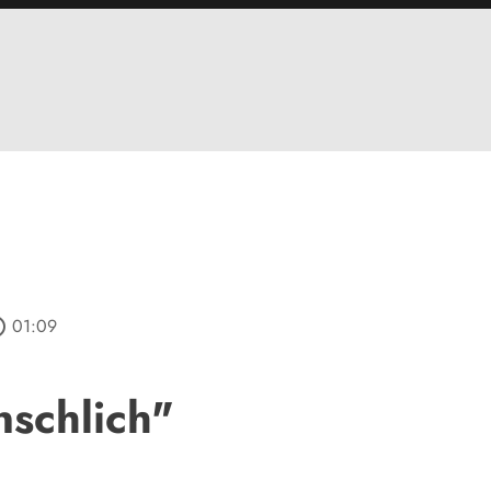
utline
01:09
nschlich"