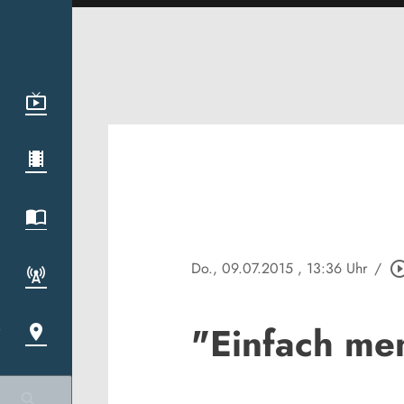
Do., 09.07.2015
, 13:36 Uhr
/
play_circle_o
"Einfach me