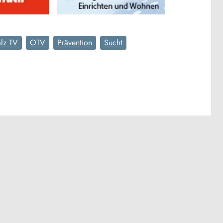
lz TV
OTV
Prävention
Sucht