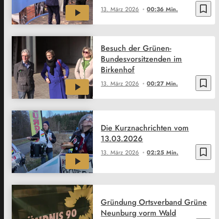
bookmark_border
13. März 2026
00:36 Min.
Besuch der Grünen-
Bundesvorsitzenden im
Birkenhof
bookmark_border
13. März 2026
00:27 Min.
Die Kurznachrichten vom
13.03.2026
bookmark_border
13. März 2026
02:25 Min.
Gründung Ortsverband Grüne
Neunburg vorm Wald