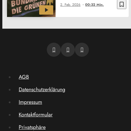
bookmark_border
2. Feb. 2026
00:32 Min.
AGB
Datenschutzerklärung
Impressum
Kontaktformular
Privatsphäre