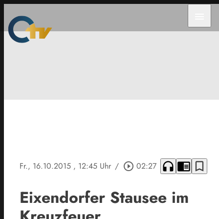
menu
headphones
chrome_reader_mode
bookmark_border
Fr., 16.10.2015
, 12:45 Uhr
/
play_circle_outline
02:27
Eixendorfer Stausee im
Kreuzfeuer