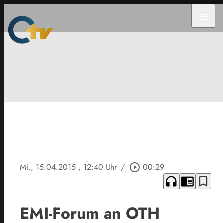
menu
Mi., 15.04.2015
, 12:40 Uhr
/
play_circle_outline
00:29
headphones
chrome_reader_mode
bookmark_border
EMI-Forum an OTH