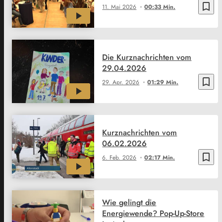
bookmark_border
11. Mai 2026
00:33 Min.
Die Kurznachrichten vom
29.04.2026
bookmark_border
29. Apr. 2026
01:29 Min.
Kurznachrichten vom
06.02.2026
bookmark_border
6. Feb. 2026
02:17 Min.
Wie gelingt die
Energiewende? Pop-Up-Store