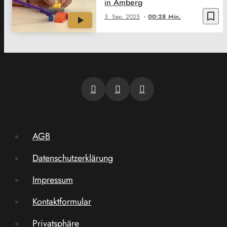
in Amberg
bookmark_border
3. Sep. 2025
00:28 Min.
AGB
Datenschutzerklärung
Impressum
Kontaktformular
Privatsphäre