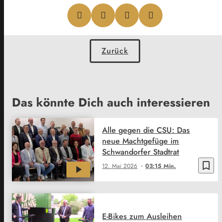
Zurück
Das könnte Dich auch interessieren
Alle gegen die CSU: Das
neue Machtgefüge im
Schwandorfer Stadtrat
bookmark_border
12. Mai 2026
03:15 Min.
E-Bikes zum Ausleihen