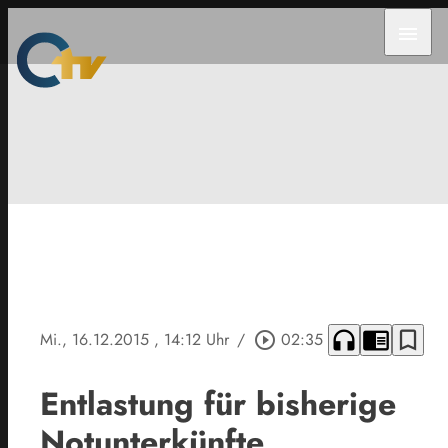
menu
headphones
chrome_reader_mode
bookmark_border
Mi., 16.12.2015
, 14:12 Uhr
/
play_circle_outline
02:35
Entlastung für bisherige
Notunterkünfte