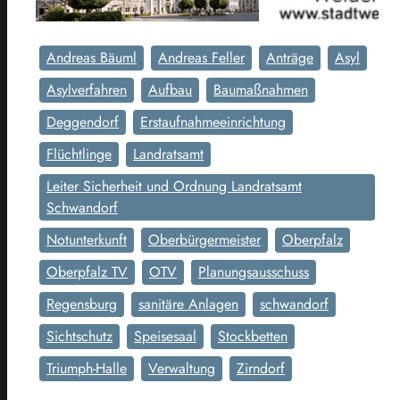
Andreas Bäuml
Andreas Feller
Anträge
Asyl
Asylverfahren
Aufbau
Baumaßnahmen
Deggendorf
Erstaufnahmeeinrichtung
Flüchtlinge
Landratsamt
Leiter Sicherheit und Ordnung Landratsamt
Schwandorf
Notunterkunft
Oberbürgermeister
Oberpfalz
Oberpfalz TV
OTV
Planungsausschuss
Regensburg
sanitäre Anlagen
schwandorf
Sichtschutz
Speisesaal
Stockbetten
Triumph-Halle
Verwaltung
Zirndorf