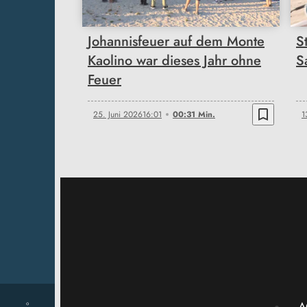
Johannisfeuer auf dem Monte
S
Kaolino war dieses Jahr ohne
S
Feuer
bookmark_border
25. Juni 2026
16:01
00:31 Min.
1
A
°