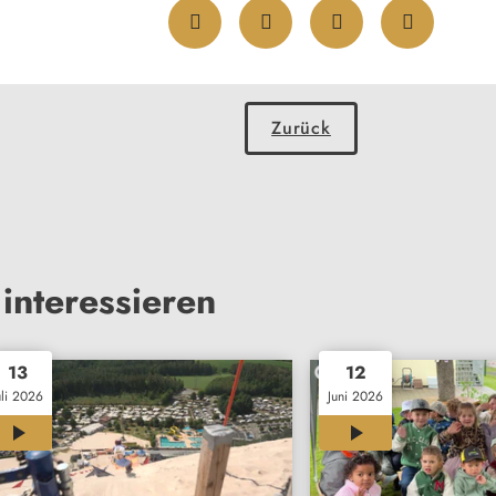
Zurück
interessieren
13
12
uli 2026
Juni 2026
00:29
03:31