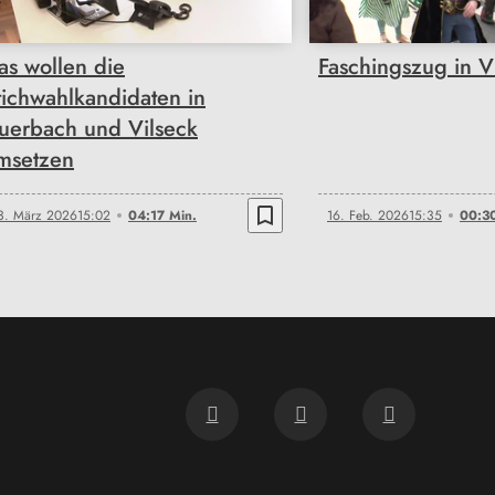
as wollen die
Faschingszug in V
tichwahlkandidaten in
uerbach und Vilseck
msetzen
bookmark_border
3. März 2026
15:02
04:17 Min.
16. Feb. 2026
15:35
00:30