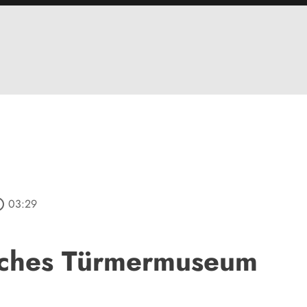
outline
03:29
sches Türmermuseum