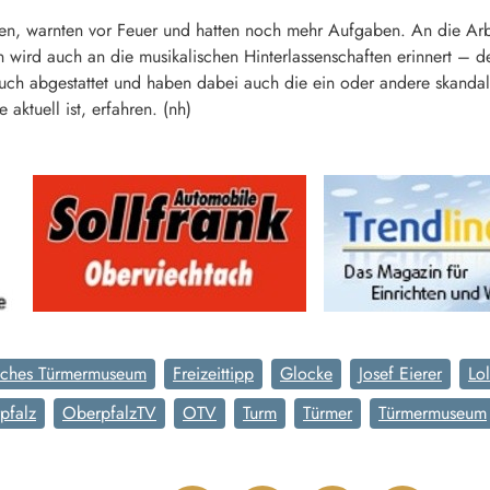
en, warnten vor Feuer und hatten noch mehr Aufgaben. An die Arbe
ird auch an die musikalischen Hinterlassenschaften erinnert – de
h abgestattet und haben dabei auch die ein oder andere skandal
 aktuell ist, erfahren. (nh)
tsches Türmermuseum
Freizeittipp
Glocke
Josef Eierer
Lo
pfalz
OberpfalzTV
OTV
Turm
Türmer
Türmermuseum