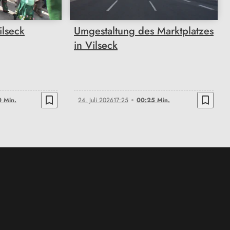
ilseck
Umgestaltung des Marktplatzes
in Vilseck
bookmark_border
bookmark_border
 Min.
24. Juli 2026
17:25
00:25 Min.