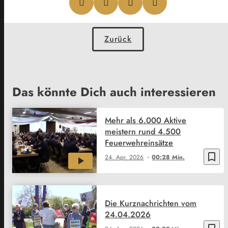
Zurück
Das könnte Dich auch interessieren
Mehr als 6.000 Aktive
meistern rund 4.500
Feuerwehreinsätze
bookmark_border
24. Apr. 2026
00:28 Min.
Die Kurznachrichten vom
24.04.2026