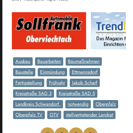
Ausbau
Bauarbeiten
Baumaßnahmen
Baustelle
Einmündung
Ettmannsdorf
Fertigstellung
Frühjahr
Jakob Scharf
Kreisstraße SAD 3
Kreisstraße SAD 5
Landkreis Schwandorf.
notwendig
Oberpfalz
Oberpfalz TV
OTV
stellvertretender Landrat