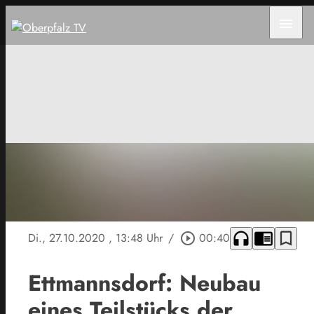
menu
headphones
chrome_reader_mode
bookmark_border
Di., 27.10.2020
, 13:48 Uhr
/
play_circle_outline
00:40
Ettmannsdorf: Neubau
eines Teilstücks der