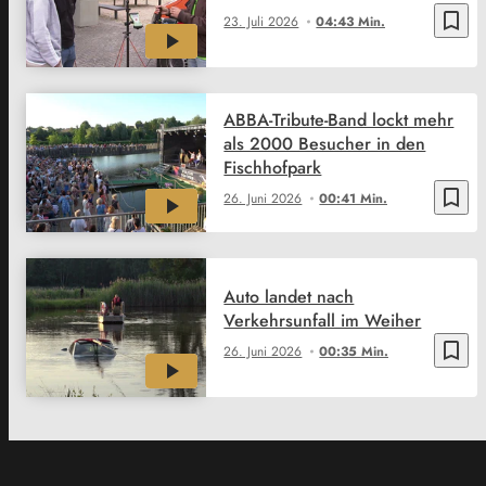
bookmark_border
23. Juli 2026
04:43 Min.
ABBA-Tribute-Band lockt mehr
als 2000 Besucher in den
Fischhofpark
bookmark_border
26. Juni 2026
00:41 Min.
Auto landet nach
Verkehrsunfall im Weiher
bookmark_border
26. Juni 2026
00:35 Min.