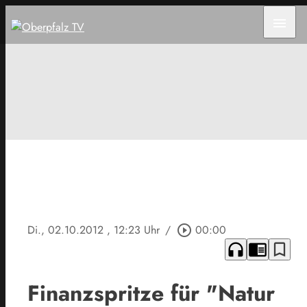
menu
Di., 02.10.2012
, 12:23 Uhr
/
play_circle_outline
00:00
headphones
chrome_reader_mode
bookmark_border
Finanzspritze für "Natur