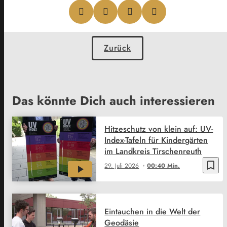
Zurück
Das könnte Dich auch interessieren
Hitzeschutz von klein auf: UV-
Index-Tafeln für Kindergärten
im Landkreis Tirschenreuth
bookmark_border
29. Juli 2026
00:40 Min.
Eintauchen in die Welt der
Geodäsie