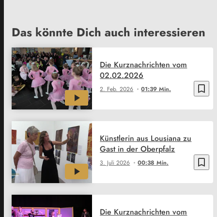
Das könnte Dich auch interessieren
Die Kurznachrichten vom
02.02.2026
bookmark_border
2. Feb. 2026
01:39 Min.
Künstlerin aus Lousiana zu
Gast in der Oberpfalz
bookmark_border
3. Juli 2026
00:38 Min.
Die Kurznachrichten vom