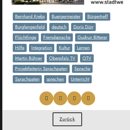
Bernhard Krebs
Buergermeister
Bürgertreff
Burglengenfeld
deutsch
Doris Dürr
Flüchtlinge
Fremdsprache
Gudrun Bitterer
Hilfe
Integration
Kultur
Lernen
Martin Bühner
Oberpfalz TV
OTV
Projektleiterin Sprachpaten
Sprache
Sprachpaten
sprechen
Unterricht
Zurück