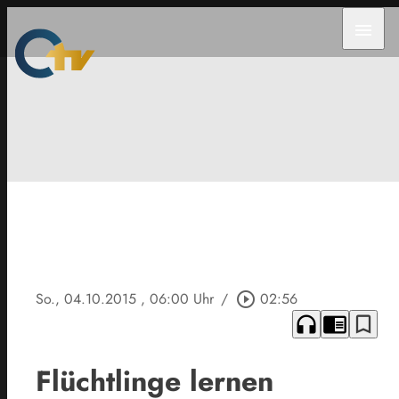
menu
So., 04.10.2015
, 06:00 Uhr
/
play_circle_outline
02:56
headphones
chrome_reader_mode
bookmark_border
Flüchtlinge lernen