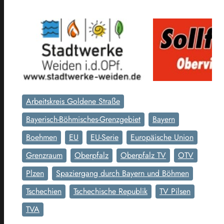
Arbeitskreis Goldene Straße
Bayerisch-Böhmisches-Grenzgebiet
Bayern
Boehmen
EU
EU-Serie
Europäische Union
Grenzraum
Oberpfalz
Oberpfalz TV
OTV
Plzen
Spaziergang durch Bayern und Böhmen
Tschechien
Tschechische Republik
TV Pilsen
TVA