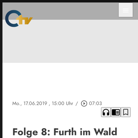
menu
Mo., 17.06.2019
, 15:00 Uhr
/
play_circle_outline
07:03
headphones
chrome_reader_mode
bookmark_border
Folge 8: Furth im Wald