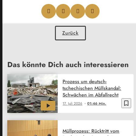
Zurück
Das könnte Dich auch interessieren
Prozess um deutsch-
tschechischen Müllskandal:
Schwächen im Abfallrecht
bookmark_border
17. Juli 2026
01:46 Min.
Müllprozess: Rücktritt vom