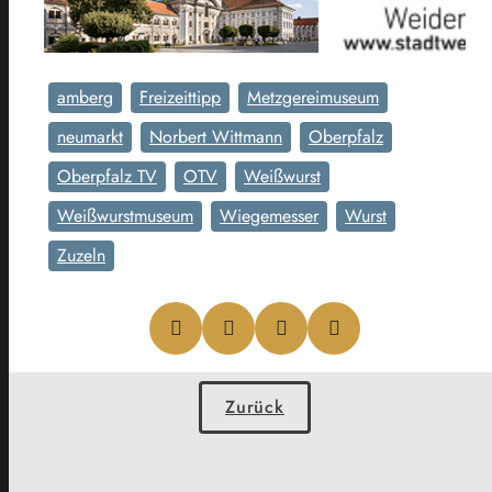
amberg
Freizeittipp
Metzgereimuseum
neumarkt
Norbert Wittmann
Oberpfalz
Oberpfalz TV
OTV
Weißwurst
Weißwurstmuseum
Wiegemesser
Wurst
Zuzeln
Zurück