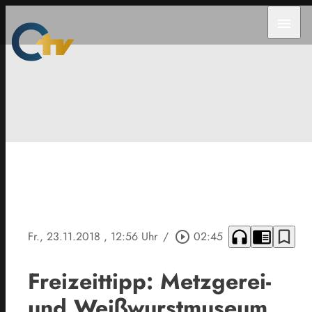
menu
headphones
chrome_reader_mode
bookmark_border
Fr., 23.11.2018
, 12:56 Uhr
/
play_circle_outline
02:45
Freizeittipp: Metzgerei-
und Weißwurstmuseum