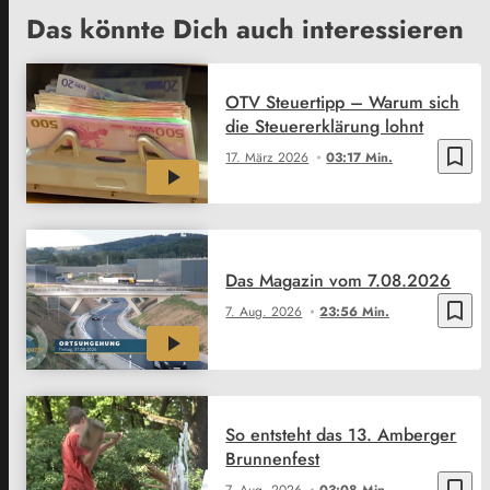
Das könnte Dich auch interessieren
OTV Steuertipp – Warum sich
die Steuererklärung lohnt
bookmark_border
17. März 2026
03:17 Min.
Das Magazin vom 7.08.2026
bookmark_border
7. Aug. 2026
23:56 Min.
So entsteht das 13. Amberger
Brunnenfest
bookmark_border
7. Aug. 2026
03:08 Min.