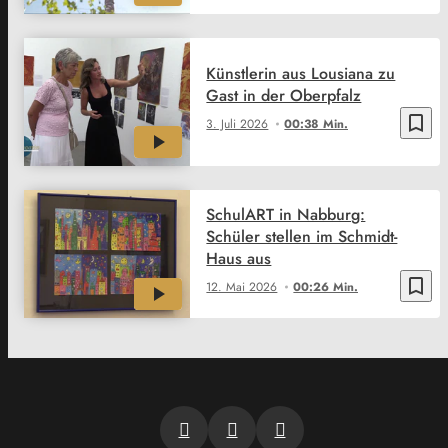
Künstlerin aus Lousiana zu
Gast in der Oberpfalz
bookmark_border
3. Juli 2026
00:38 Min.
SchulART in Nabburg:
Schüler stellen im Schmidt-
Haus aus
bookmark_border
12. Mai 2026
00:26 Min.