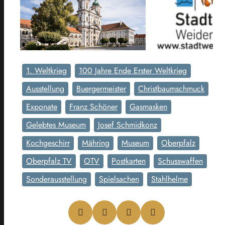
1. Weltkrieg
100 Jahre Ende Erster Weltkrieg
Ausstellung
Buergermeister
Christbaumschmuck
Exponate
Franz Schöner
Gasmasken
Gelebtes Museum
Josef Schmidkonz
Kochgeschirr
Mähring
Museum
Oberpfalz
Oberpfalz TV
OTV
Postkarten
Schusswaffen
Sonderausstellung
Spielsachen
Stahlhelme