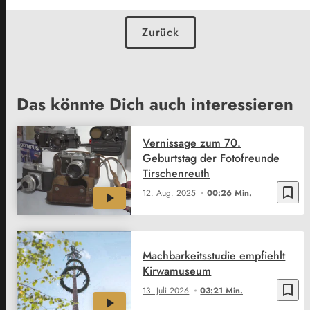
Zurück
Das könnte Dich auch interessieren
Vernissage zum 70.
Geburtstag der Fotofreunde
Tirschenreuth
bookmark_border
12. Aug. 2025
00:26 Min.
Machbarkeitsstudie empfiehlt
Kirwamuseum
bookmark_border
13. Juli 2026
03:21 Min.