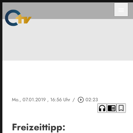
menu
Mo., 07.01.2019
, 16:56 Uhr
/
play_circle_outline
02:23
headphones
chrome_reader_mode
bookmark_border
Freizeittipp: