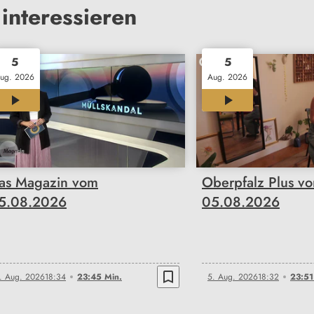
interessieren
5
5
ug. 2026
Aug. 2026
23:45
23:51
as Magazin vom
Oberpfalz Plus v
5.08.2026
05.08.2026
bookmark_border
. Aug. 2026
18:34
23:45 Min.
5. Aug. 2026
18:32
23:51