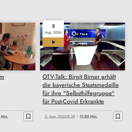
5
Aug. 2026
11:50
om
OTV-Talk: Birgit Birner erhält
die bayerische Staatsmedaille
für ihre "Selbsthilfegruppe"
für Post-Covid Erkrankte
bookmark_border
bookmark_border
 Min.
5. Aug. 2026
18:30
11:50 Min.