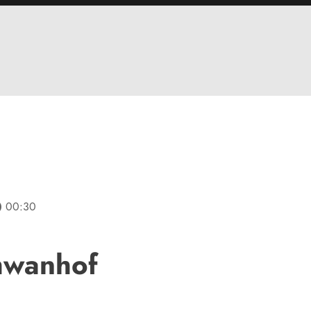
line
00:30
hwanhof