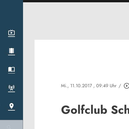
Mi., 11.10.2017
, 09:49 Uhr
/
play_circle_out
Golfclub Sc