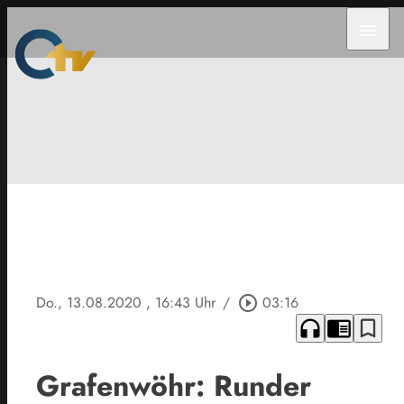
menu
Do., 13.08.2020
, 16:43 Uhr
/
play_circle_outline
03:16
headphones
chrome_reader_mode
bookmark_border
Grafenwöhr: Runder