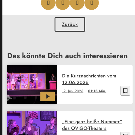
Zurück
Das könnte Dich auch interessieren
Die Kurznachrichten vom
12.06.2026
bookmark_border
12. Juni 2026
01:15 Min.
„Eine ganz heiße Nummer“
des OVIGO-Theaters