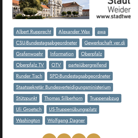
Albert Rupprecht
Alexander Wax
awa
CSU-Bundestagsabgeordneter
Gewerkschaft ver.di
Grafenwoehr
Information
Oberpfalz
Oberpfalz TV
OTV
parteiübergreifend
Runder Tisch
SPD-Bundestagsabgeordneter
Staatssekretär Bundesverteidigungsministerium
Stützpunkt
Thomas Silberhorn
Truppenabzug
Uli Groetsch
US-Truppenübungsplatz
Washington
Wolfgang Dagner