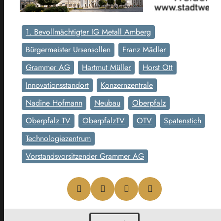
1. Bevollmächtigter IG Metall Amberg
Bürgermeister Ursensollen
Franz Mädler
Grammer AG
Hartmut Müller
Horst Ott
Innovationsstandort
Konzernzentrale
Nadine Hofmann
Neubau
Oberpfalz
Oberpfalz TV
OberpfalzTV
OTV
Spatenstich
Technologiezentrum
Vorstandsvorsitzender Grammer AG