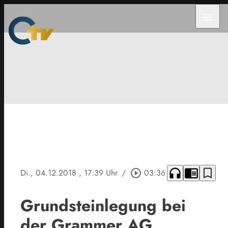
menu
headphones
chrome_reader_mode
bookmark_border
Di., 04.12.2018
, 17:39 Uhr
/
play_circle_outline
03:36
Grundsteinlegung bei
der Grammer AG