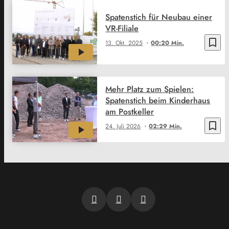
Spatenstich für Neubau einer
VR-Filiale
bookmark_border
13. Okt. 2025
00:20 Min.
Mehr Platz zum Spielen:
Spatenstich beim Kinderhaus
am Postkeller
bookmark_border
24. Juli 2026
02:29 Min.