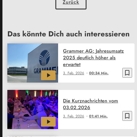
Zurück
Das könnte Dich auch interessieren
Grammer AG: Jahresumsatz
2025 deutlich höher als
erwartet
bookmark_border
3. Feb. 2026
00:34 Min.
Die Kurznachrichten vom
03.02.2026
bookmark_border
3. Feb. 2026
01:41 Min.