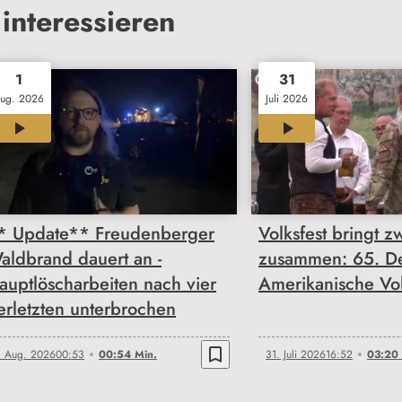
interessieren
1
31
ug. 2026
Juli 2026
00:54
03:20
* Update** Freudenberger
Volksfest bringt z
aldbrand dauert an -
zusammen: 65. De
auptlöscharbeiten nach vier
Amerikanische Vol
erletzten unterbrochen
bookmark_border
. Aug. 2026
00:53
00:54 Min.
31. Juli 2026
16:52
03:20 