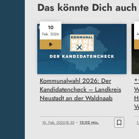
Das könnte Dich auch 
10
Feb. 2026
A
12:02
Kommunalwahl 2026: Der
*
Kandidatencheck – Landkreis
W
Neustadt an der Waldnaab
H
V
bookmark_border
10. Feb. 2026
18:30
12:02 Min.
1