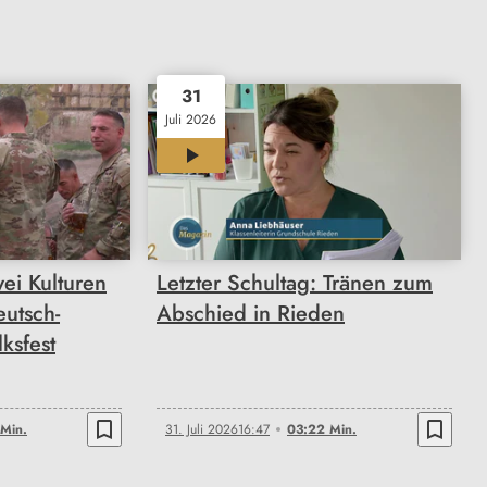
31
Juli 2026
03:22
wei Kulturen
Letzter Schultag: Tränen zum
utsch-
Abschied in Rieden
ksfest
bookmark_border
bookmark_border
Min.
31. Juli 2026
16:47
03:22 Min.