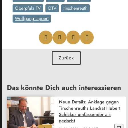
Oberpfalz TV
OTV
tirschenreuth
Wolfgang Lippert
Zurück
Das könnte Dich auch interessieren
Neue Details: Anklage gegen
Tirschenreuths Landrat Hubert
Schicker umfassender als
gedacht