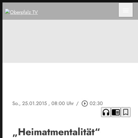
menu
So., 25.01.2015
, 08:00 Uhr
/
play_circle_outline
02:30
headphones
chrome_reader_mode
bookmark_border
„Heimatmentalität“