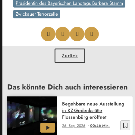
Präsidentin des Bayerischen Landtags Barbara Stamm
Zwickauer Terrorzelle
Zurück
Das könnte Dich auch interessieren
Begehbare neue Ausstellung
in KZ-Gedenkstätte
Flossenbürg eröffnet
bookmark_border
25. Sep. 2025
00:46 Min.