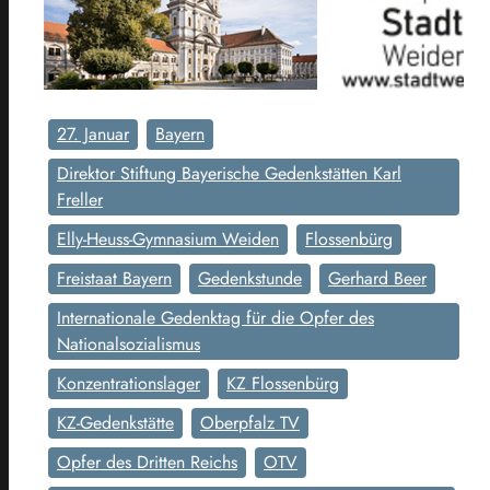
27. Januar
Bayern
Direktor Stiftung Bayerische Gedenkstätten Karl
Freller
Elly-Heuss-Gymnasium Weiden
Flossenbürg
Freistaat Bayern
Gedenkstunde
Gerhard Beer
Internationale Gedenktag für die Opfer des
Nationalsozialismus
Konzentrationslager
KZ Flossenbürg
KZ-Gedenkstätte
Oberpfalz TV
Opfer des Dritten Reichs
OTV