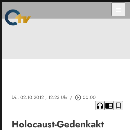
menu
Di., 02.10.2012
, 12:23 Uhr
/
play_circle_outline
00:00
headphones
chrome_reader_mode
bookmark_border
Holocaust-Gedenkakt