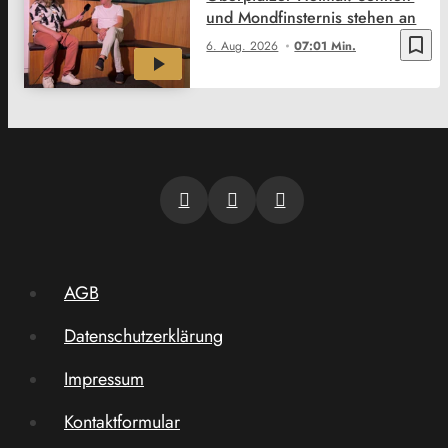
und Mondfinsternis stehen an
bookmark_border
6. Aug. 2026
07:01 Min.
AGB
Datenschutzerklärung
Impressum
Kontaktformular