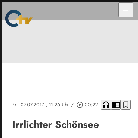
menu
headphones
chrome_reader_mode
bookmark_border
Fr., 07.07.2017
, 11:25 Uhr
/
play_circle_outline
00:22
Irrlichter Schönsee