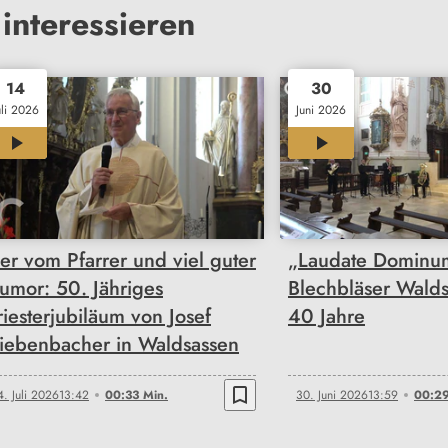
interessieren
14
30
uli 2026
Juni 2026
00:33
00:29
ier vom Pfarrer und viel guter
„Laudate Dominu
umor: 50. Jähriges
Blechbläser Walds
riesterjubiläum von Josef
40 Jahre
riebenbacher in Waldsassen
bookmark_border
4. Juli 2026
13:42
00:33 Min.
30. Juni 2026
13:59
00:29