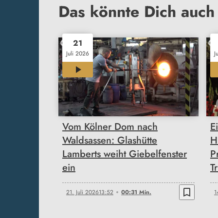
Das könnte Dich auch 
21
Juli 2026
J
00:31
Vom Kölner Dom nach
E
Waldsassen: Glashütte
H
Lamberts weiht Giebelfenster
P
ein
T
bookmark_border
21. Juli 2026
13:52
00:31 Min.
1