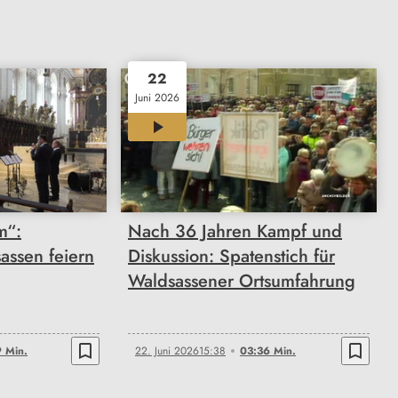
22
Juni 2026
03:36
m“:
Nach 36 Jahren Kampf und
assen feiern
Diskussion: Spatenstich für
Waldsassener Ortsumfahrung
bookmark_border
bookmark_border
 Min.
22. Juni 2026
15:38
03:36 Min.