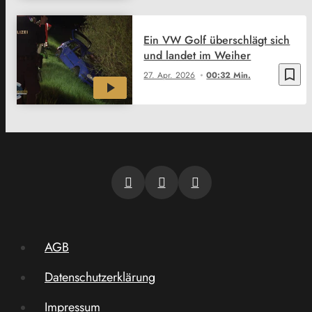
Ein VW Golf überschlägt sich
und landet im Weiher
bookmark_border
27. Apr. 2026
00:32 Min.
AGB
Datenschutzerklärung
Impressum