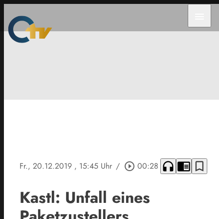
menu
headphones
chrome_reader_mode
bookmark_border
Fr., 20.12.2019
, 15:45 Uhr
/
play_circle_outline
00:28
Kastl: Unfall eines
Paketzustellers