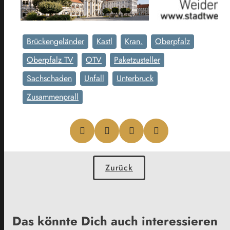
Brückengeländer
Kastl
Kran.
Oberpfalz
Oberpfalz TV
OTV
Paketzusteller
Sachschaden
Unfall
Unterbruck
Zusammenprall
Zurück
Das könnte Dich auch interessieren